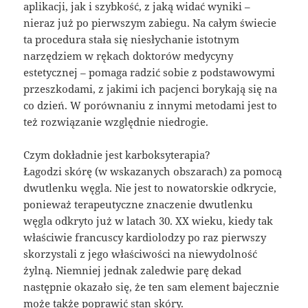
aplikacji, jak i szybkość, z jaką widać wyniki –
nieraz już po pierwszym zabiegu. Na całym świecie
ta procedura stała się niesłychanie istotnym
narzędziem w rękach doktorów medycyny
estetycznej – pomaga radzić sobie z podstawowymi
przeszkodami, z jakimi ich pacjenci borykają się na
co dzień. W porównaniu z innymi metodami jest to
też rozwiązanie względnie niedrogie.
Czym dokładnie jest karboksyterapia?
Łagodzi skórę (w wskazanych obszarach) za pomocą
dwutlenku węgla. Nie jest to nowatorskie odkrycie,
ponieważ terapeutyczne znaczenie dwutlenku
węgla odkryto już w latach 30. XX wieku, kiedy tak
właściwie francuscy kardiolodzy po raz pierwszy
skorzystali z jego właściwości na niewydolność
żylną. Niemniej jednak zaledwie parę dekad
następnie okazało się, że ten sam element bajecznie
może także poprawić stan skóry.