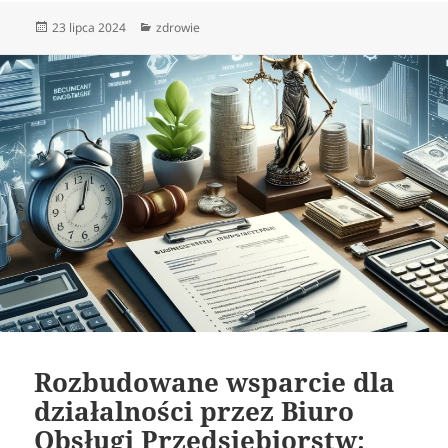
Data
Kategorie
23 lipca 2024
zdrowie
publikacji
Rozbudowane wsparcie dla
działalności przez Biuro
Obsługi Przedsiębiorstw: